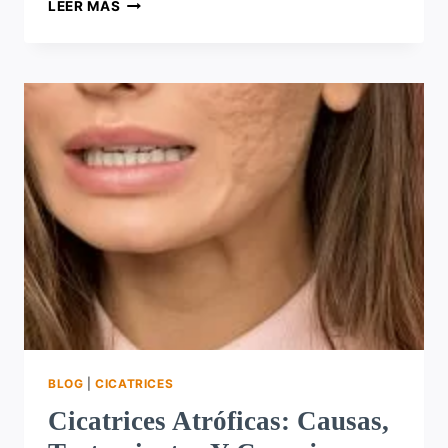
CICATRICES
LEER MÁS
DEPRIMIDAS:
LA
REALIDAD
DE
UNA
PIEL
MARCADA
BLOG
|
CICATRICES
Cicatrices Atróficas: Causas,