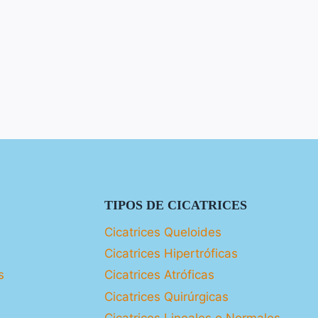
TIPOS DE CICATRICES
Cicatrices Queloides
Cicatrices Hipertróficas
s
Cicatrices Atróficas
s
Cicatrices Quirúrgicas
Cicatrices Lineales o Normales